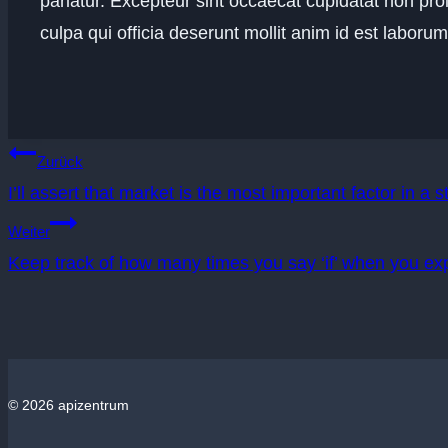
pariatur. Excepteur sint occaecat cupidatat non proi
culpa qui officia deserunt mollit anim id est laborum
Zurück
Beitragsnavigatio
I’ll assert that market is the most important factor in a s
Weiter
Keep track of how many times you say ‘if’ when you exp
© 2026 apizentrum