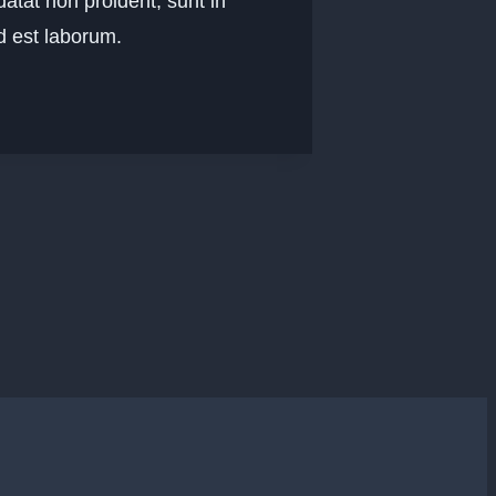
datat non proident, sunt in
id est laborum.