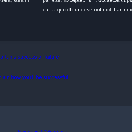
dent, sunt in
pariatur. Excepteur sint occaecat cupi
.
culpa qui officia deserunt mollit anim 
n
tartup’s success or failure
lain how you’ll be successful
Impressum
|
Datenschutz