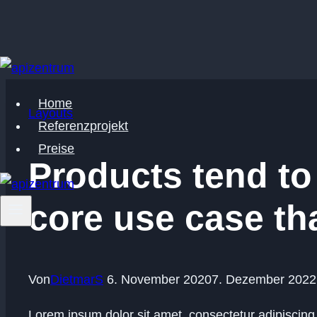
Zum
Inhalt
Home
springen
Layouts
Referenzprojekt
Preise
Products tend to
core use case tha
Von
DietmarS
6. November 2020
7. Dezember 2022
Lorem ipsum dolor sit amet, consectetur adipiscing 