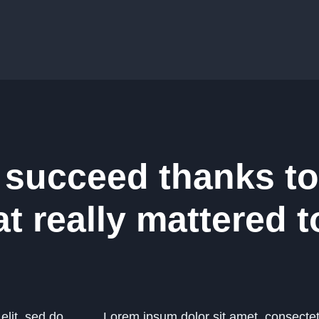
 succeed thanks to
t really mattered t
elit, sed do
Lorem ipsum dolor sit amet, consectetu