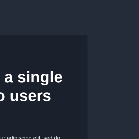
 a single
o users
r adipiscing elit, sed do